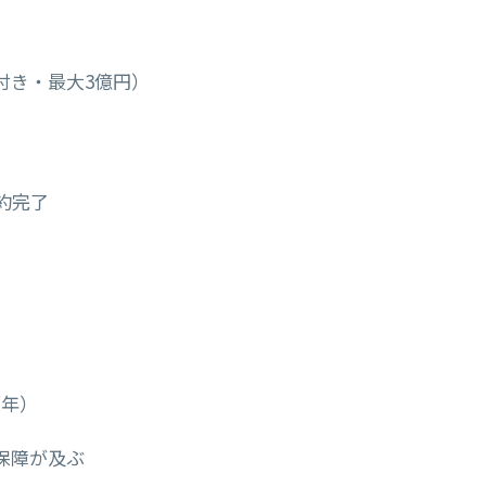
付き・最大3億円）
約完了
／年）
保障が及ぶ